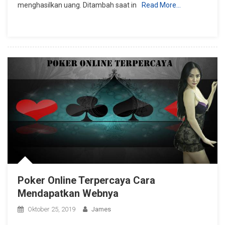
menghasilkan uang. Ditambah saat in
Read More…
Poker Online Terpercaya Cara
Mendapatkan Webnya
Oktober 25, 2019
James