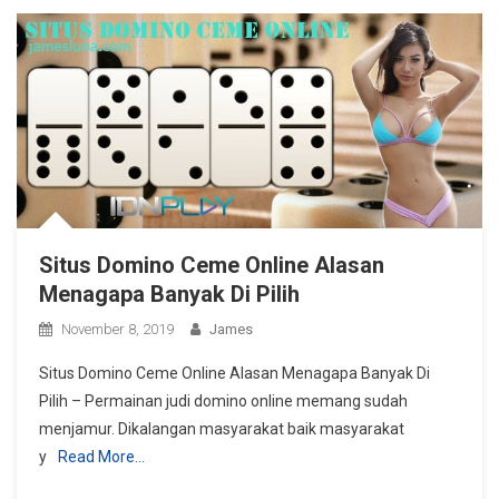
Situs Domino Ceme Online Alasan
Menagapa Banyak Di Pilih
November 8, 2019
James
Situs Domino Ceme Online Alasan Menagapa Banyak Di
Pilih – Permainan judi domino online memang sudah
menjamur. Dikalangan masyarakat baik masyarakat
y
Read More…