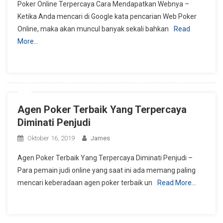
Poker Online Terpercaya Cara Mendapatkan Webnya –
Ketika Anda mencari di Google kata pencarian Web Poker
Online, maka akan muncul banyak sekali bahkan
Read
More…
Agen Poker Terbaik Yang Terpercaya
Diminati Penjudi
Oktober 16, 2019
James
Agen Poker Terbaik Yang Terpercaya Diminati Penjudi –
Para pemain judi online yang saat ini ada memang paling
mencari keberadaan agen poker terbaik un
Read More…