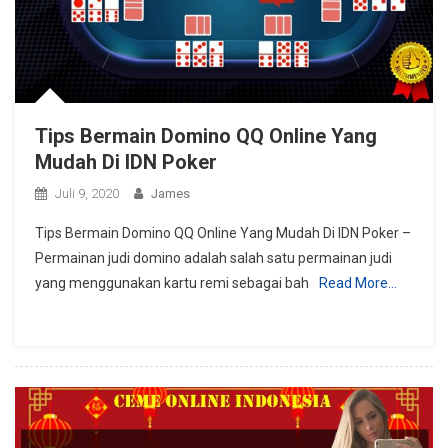
Tips Bermain Domino QQ Online Yang
Mudah Di IDN Poker
Juli 9, 2020
James
Tips Bermain Domino QQ Online Yang Mudah Di IDN Poker –
Permainan judi domino adalah salah satu permainan judi
yang menggunakan kartu remi sebagai bah
Read More…