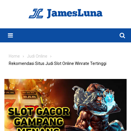
Skip
to
content
Menu
Home
Judi Online
Rekomendasi Situs Judi Slot Online Winrate Tertinggi