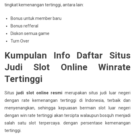
tingkat kemenangan tertinggi, antara lain:
Bonus untuk member baru
Bonus refferal
Diskon semua game
Turn Over
Kumpulan Info Daftar Situs
Judi Slot Online Winrate
Tertinggi
Situs
judi slot online resmi
merupakan situs judi luar negeri
dengan rate kemenangan tertinggi di Indonesia, terbaik dan
menyenangkan, sehingga kepuasan bermain slot luar negeri
dengan win rate tertinggi akan tercipta walaupun bosquh menjadi
salah satu slot terpercaya. dengan persentase kemenangan
tertinggi.