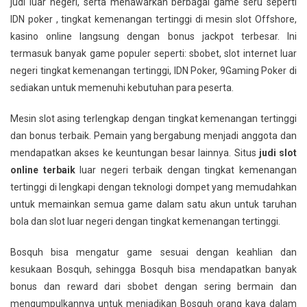
judi luar negeri, serta menawarkan berbagai game seru seperti
IDN poker , tingkat kemenangan tertinggi di mesin slot Offshore,
kasino online langsung dengan bonus jackpot terbesar. Ini
termasuk banyak game populer seperti: sbobet, slot internet luar
negeri tingkat kemenangan tertinggi, IDN Poker, 9Gaming Poker di
sediakan untuk memenuhi kebutuhan para peserta.
Mesin slot asing terlengkap dengan tingkat kemenangan tertinggi
dan bonus terbaik. Pemain yang bergabung menjadi anggota dan
mendapatkan akses ke keuntungan besar lainnya. Situs
judi slot
online terbaik
luar negeri terbaik dengan tingkat kemenangan
tertinggi di lengkapi dengan teknologi dompet yang memudahkan
untuk memainkan semua game dalam satu akun untuk taruhan
bola dan slot luar negeri dengan tingkat kemenangan tertinggi.
Bosquh bisa mengatur game sesuai dengan keahlian dan
kesukaan Bosquh, sehingga Bosquh bisa mendapatkan banyak
bonus dan reward dari sbobet dengan sering bermain dan
mengumpulkannya untuk menjadikan Bosquh orang kaya dalam