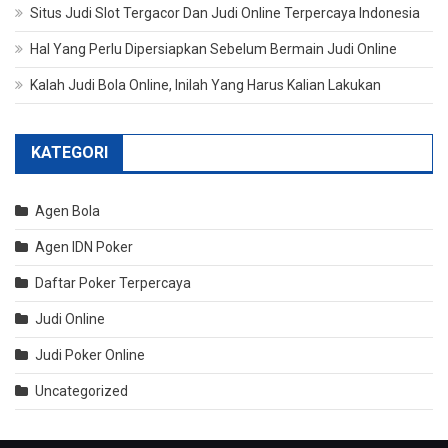
Situs Judi Slot Tergacor Dan Judi Online Terpercaya Indonesia
Hal Yang Perlu Dipersiapkan Sebelum Bermain Judi Online
Kalah Judi Bola Online, Inilah Yang Harus Kalian Lakukan
KATEGORI
Agen Bola
Agen IDN Poker
Daftar Poker Terpercaya
Judi Online
Judi Poker Online
Uncategorized