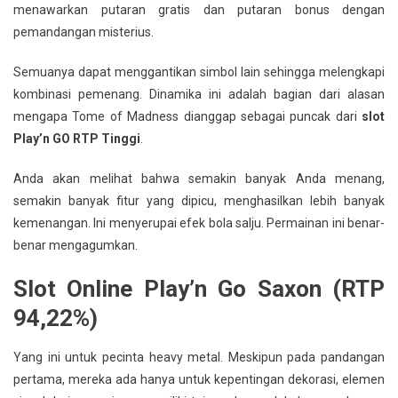
menawarkan putaran gratis dan putaran bonus dengan
pemandangan misterius.
Semuanya dapat menggantikan simbol lain sehingga melengkapi
kombinasi pemenang. Dinamika ini adalah bagian dari alasan
mengapa Tome of Madness dianggap sebagai puncak dari
slot
Play’n GO RTP Tinggi
.
Anda akan melihat bahwa semakin banyak Anda menang,
semakin banyak fitur yang dipicu, menghasilkan lebih banyak
kemenangan. Ini menyerupai efek bola salju. Permainan ini benar-
benar mengagumkan.
Slot Online Play’n Go Saxon (RTP
94,22%)
Yang ini untuk pecinta heavy metal. Meskipun pada pandangan
pertama, mereka ada hanya untuk kepentingan dekorasi, elemen