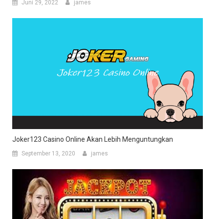
Juni 29, 2022
james
Joker123 Casino Online Akan Lebih Menguntungkan
September 13, 2020
james