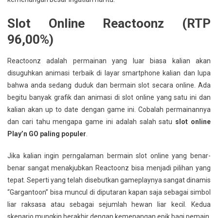
Slot Online Reactoonz (RTP
96,00%)
Reactoonz adalah permainan yang luar biasa kalian akan
disuguhkan animasi terbaik di layar smartphone kalian dan lupa
bahwa anda sedang duduk dan bermain slot secara online. Ada
begitu banyak grafik dan animasi di slot online yang satu ini dan
kalian akan up to date dengan game ini. Cobalah permainannya
dan cari tahu mengapa game ini adalah salah satu
slot online
Play’n GO paling populer
.
Jika kalian ingin perngalaman bermain slot online yang benar-
benar sangat menakjubkan Reactoonz bisa menjadi pilihan yang
tepat. Seperti yang telah disebutkan gameplaynya sangat dinamis
“Gargantoon” bisa muncul di diputaran kapan saja sebagai simbol
liar raksasa atau sebagai sejumlah hewan liar kecil. Kedua
skenario mungkin berakhir dengan kemenangan epik bagi pemain.