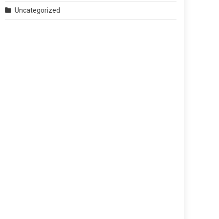
Uncategorized