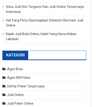
Situs Judi Slot Tergacor Dan Judi Online Terpercaya
Indonesia
Hal Yang Perlu Dipersiapkan Sebelum Bermain Judi
Online
Kalah Judi Bola Online, Inilah Yang Harus Kalian
Lakukan
KATEGORI
Agen Bola
Agen IDN Poker
Daftar Poker Terpercaya
Judi Online
Judi Poker Online