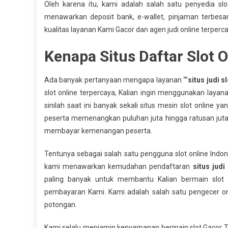
Oleh karena itu, kami adalah salah satu penyedia s
menawarkan deposit bank, e-wallet, pinjaman terbesar
kualitas layanan Kami Gacor dan agen judi online terperca
Kenapa Situs Daftar Slot 
Ada banyak pertanyaan mengapa layanan “”
situs judi s
slot online terpercaya, Kalian ingin menggunakan laya
sinilah saat ini banyak sekali situs mesin slot online 
peserta memenangkan puluhan juta hingga ratusan juta 
membayar kemenangan peserta.
Tentunya sebagai salah satu pengguna slot online Indones
kami menawarkan kemudahan pendaftaran
situs judi
paling banyak untuk membantu Kalian bermain slot G
pembayaran Kami. Kami adalah salah satu pengecer o
potongan.
Kami selalu menjamin kenyamanan bermain slot Gacor Te