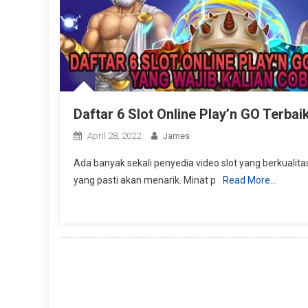
Daftar 6 Slot Online Play’n GO Terba
April 28, 2022
James
Ada banyak sekali penyedia video slot yang berkualitas 
yang pasti akan menarik. Minat p
Read More…