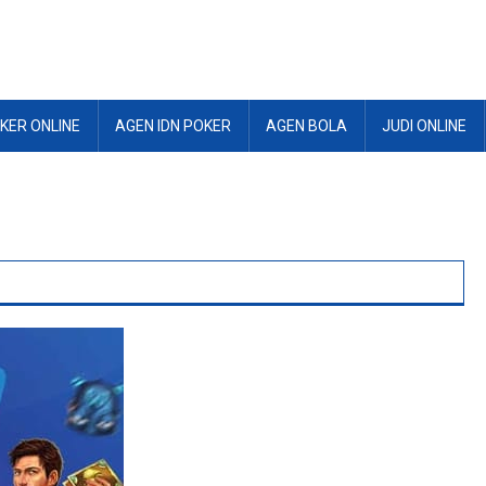
OKER ONLINE
AGEN IDN POKER
AGEN BOLA
JUDI ONLINE